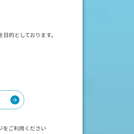
サポート
［皮膚科向け］サポート一覧
を目的としております。
［産婦人科向け］サポート一覧
ご購入ガイド
お問い合わせ
修理受付
カタログ送付請求
［ダーモスコープ／ダーモカメラ］画像ギャラリー
［コルポカメラ／カメラスタンド］画像ギャラリー
ダーモスコープ廃棄時の製品分解動画
［ダーモカメラ］ファームウェア更新申請
［コルポカメラ］ファームウェア更新申請
ジをご利用ください
ダウンロード時のご利用条件