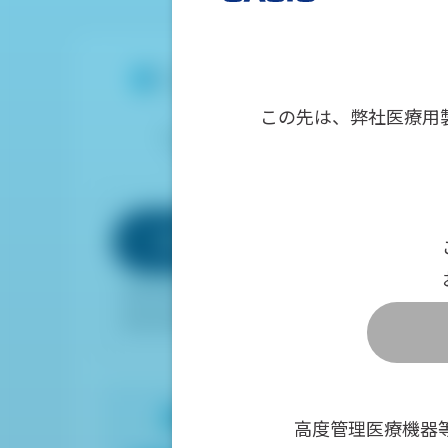
この先は、弊社医療用
高度管理医療機器等販売業・貸与業
許可番号：30渋保生高第73号
販売店様専用ページ
販売店様専用：お問い合わせ
販売店様専用：新規登録ご希望の方
高度管理医療機器
ポータルサイト