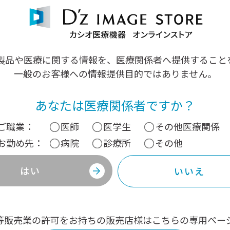
TOPページ
皮膚科向け
製品や医療に関する情報を、医療関係者へ提供すること
ダーモスコープ
一般のお客様への情報提供目的ではありません。
ダーモカメラ
画像管理ソフト［D'z IMAGE Viewer D］ダウンロード
あなたは医療関係者ですか？
お知らせ
ご職業：
医師
医学生
その他医療関係
よくあるご質問
お勤め先：
病院
診療所
その他
［ダーモスコープ］操作説明動画
［ダーモカメラ］操作説明動画
はい
いいえ
カタログダウンロード
取扱説明書ダウンロード
産婦人科向け
等販売業の許可をお持ちの販売店様はこちらの専用ペー