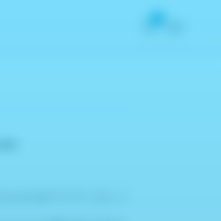
0
00M
さ2mmの立体アダプターのセット