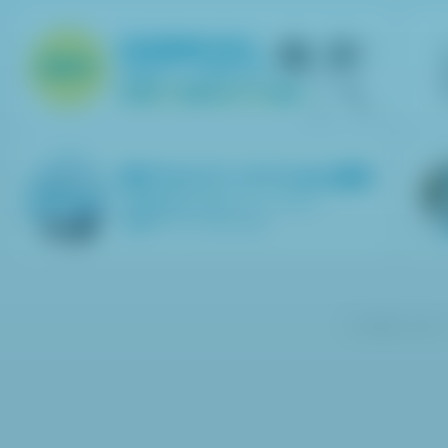
「D'z IMAGE」(