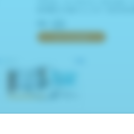
それぞれ、ダーモカメラ（DZ-D100
指の間などの狭いところや、凹凸のある
数量：