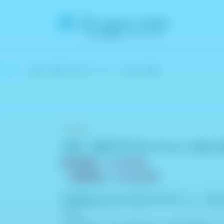
カメラ
＞ 小径・立体アダプターセット / DAS-100M
送料無料
小径・立体アダプターセット / DAS-1
販売価格：18,000円
（消費税込：19,800円）
先端径φ6mmの小径アダプターと、深
です。